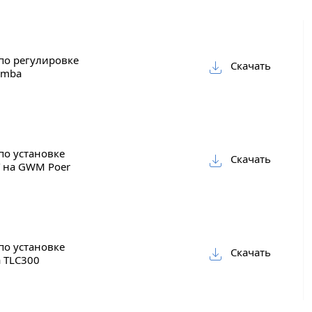
по регулировке
Скачать
amba
по установке
Скачать
 на GWM Poer
 часовой
по установке
Скачать
 TLC300