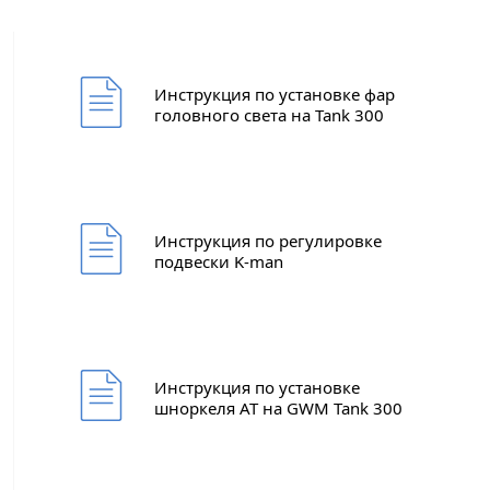
ФИО*
Инструкция по установке фар
головного света на Tank 300
Имя*
Теле
ФИО*
Теле
E-mai
Теле
Инструкция по регулировке
Тема 
подвески K-man
Ваш г
Марка
Ваш г
Марка
Год в
Для Ваш
Инструкция по установке
Год в
Пробе
шноркеля АТ на GWM Tank 300
Пробе
Колич