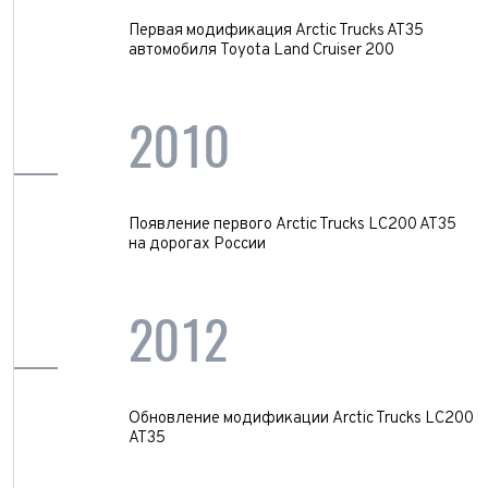
Пробег*
Количество владельцев
Принимаю условия
соглашения
об обработке
Первая модификация Arctic Trucks AT35
персональных данных
автомобиля Toyota Land Cruiser 200
Количество владельцев
Принимаю условия
соглашения
об обработке
персональных данных
Принимаю условия
соглашения
об обработке
2010
Отправить
персональных данных
Принимаю условия
соглашения
об обработке
персональных данных
Отправить
Отправить
Появление первого Arctic Trucks LC200 AT35
на дорогах России
Отправить
2012
Обновление модификации Arctic Trucks LC200
AT35