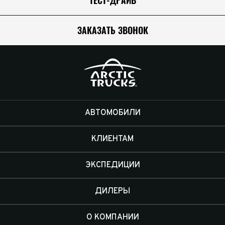
ТЕСТ-ДРАЙВ
персональных данных
Принимаю условия
соглашения
об обработке
персональных данных
Отправить
ЗАКАЗАТЬ ЗВОНОК
Отправить
Отправить
АВТОМОБИЛИ
КЛИЕНТАМ
ЭКСПЕДИЦИИ
ДИЛЕРЫ
О КОМПАНИИ