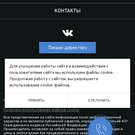
КОНТАКТЫ
Письмо директору
Для улучшения работы сайта и взаимодействия с
ТЕЛЕФОН
пользователями сайта мы используем файлы cookie.
7 (391) 229-55-44
Продолжая работу с сайтом, вы разрешаете
использование cookie-файлов.
ПРИНЯТЬ
ОТКЛОНИТЬ
© 2026. Arctic Trucks Russia. все права защищены.
Правовая
информация.
Политика в области обработки персональных данных
Политика использования файлов cookie
Вся представленная на сайте информация носит информационный
характер и не является публичной офертой, определяемой Статьей 437
Гражданского кодекса Российской Федерации.
Производитель оставляет за собой право изменять спецификации и
Заказать 
цены в любое время без предварительного уведомления.