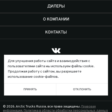
ДИЛЕРЫ
О КОМПАНИИ
КОНТАКТЫ
Для улучшения работы сайта и взаимодействия с
Письмо директору
пользователями сайта мы используем файлы cookie.
Продолжая работу с сайтом, вы разрешаете
использование cookie-файлов.
ТЕЛЕФОН
7 (391) 229-55-44
ПРИНЯТЬ
ОТКЛОНИТЬ
© 2026. Arctic Trucks Russia. все права защищены.
Правовая
информация.
Политика в области обработки персональных данных