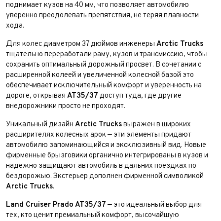
Выкуп авто
поднимает кузов на 40 мм, что позволяет автомобилю
Обратная связь
уверенно преодолевать препятствия, не теряя плавности
хода.
Заявка на оценку
ФИО*
Имя*
Для колес диаметром 37 дюймов инженеры
Arctic Trucks
тщательно переработали раму, кузов и трансмиссию, чтобы
Заказ консультации
Телефон*
ФИО*
сохранить оптимальный дорожный просвет. В сочетании с
Телефон*
расширенной колеей и увеличенной колесной базой это
Имя*
E-mail*
Телефон*
обеспечивает исключительный комфорт и уверенность на
дороге, открывая
AT35/37
доступ туда, где другие
Тема сообщения
внедорожники просто не проходят.
Телефон*
Ваш город*
Марка и Модель
Ваш город
Уникальный дизайн
Arctic Trucks
выражен в широких
расширителях колесных арок — эти элементы придают
Для Вашего удобства мы перезвоним Вам в рабочее
Ваш город
Марка и Модель*
Год выпуска
время, если будем знать Ваш часовой пояс.
автомобилю запоминающийся и эксклюзивный вид. Новые
Ваше сообщение отправлено!
Ваше сообщение отправлено!
Для Вашего удобства мы перезвоним Вам в рабочее
фирменные брызговики органично интегрированы в кузов и
время, если будем знать Ваш часовой пояс.
Модель
надежно защищают автомобиль в дальних поездках по
Год выпуска*
Пробег
бездорожью. Экстерьер дополнен фирменной символикой
Arctic Trucks
.
Пробег*
Количество владельцев
Принимаю условия
соглашения
об обработке
Land Cruiser Prado AT35/37
— это идеальный выбор для
персональных данных
тех, кто ценит премиальный комфорт, высочайшую