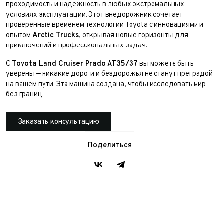
Количество владельцев
Принимаю условия
соглашения
об обработке
проходимость и надежность в любых экстремальных
персональных данных
условиях эксплуатации. Этот внедорожник сочетает
Принимаю условия
соглашения
об обработке
Отправить
проверенные временем технологии Toyota с инновациями и
персональных данных
Принимаю условия
соглашения
об обработке
опытом
Arctic Trucks
, открывая новые горизонты для
персональных данных
приключений и профессиональных задач.
Отправить
Отправить
С
Toyota Land Cruiser Prado AT35/37
вы можете быть
уверены — никакие дороги и бездорожья не станут преградой
Отправить
на вашем пути. Эта машина создана, чтобы исследовать мир
без границ.
Заказать консультацию
Поделиться